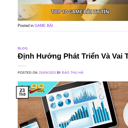
Posted in
GAME BÀI
BLOG
Định Hướng Phát Triển Và Vai 
POSTED ON
23/09/2025
BY
ĐÀO THU HÀ
23
Th9