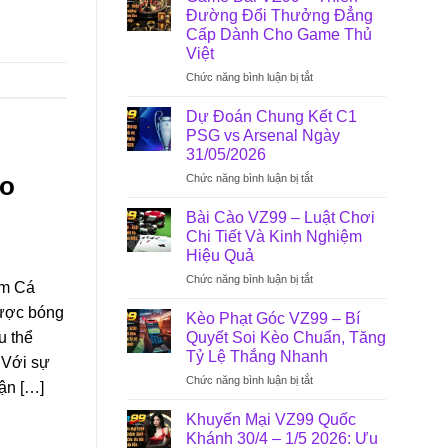
Đường Đổi Thưởng Đẳng
Cấp Dành Cho Game Thủ
Việt
ở
Chức năng bình luận bị tắt
Game
Bài
Dự Đoán Chung Kết C1
VZ99
PSG vs Arsenal Ngày
–
31/05/2026
Thiên
ở
ao
Chức năng bình luận bị tắt
Đường
Dự
Đổi
Đoán
Thưởng
Bài Cào VZ99 – Luật Chơi
Chung
Đẳng
Chi Tiết Và Kinh Nghiệm
Kết
Cấp
Hiệu Quả
C1
Dành
ở
Chức năng bình luận bị tắt
PSG
Cho
ệm Cá
Bài
vs
Game
ược bóng
Cào
Arsenal
Thủ
Kèo Phạt Góc VZ99 – Bí
VZ99
Ngày
Việt
u thể
Quyết Soi Kèo Chuẩn, Tăng
–
31/05/2026
Tỷ Lệ Thắng Nhanh
 Với sự
Luật
ở
Chức năng bình luận bị tắt
Chơi
ận […]
Kèo
Chi
Phạt
Tiết
Khuyến Mại VZ99 Quốc
Góc
Và
Khánh 30/4 – 1/5 2026: Ưu
VZ99