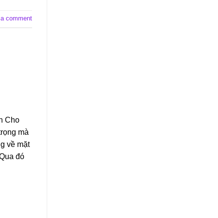
 a comment
ẩn Cho
 trọng mà
ng về mặt
. Qua đó