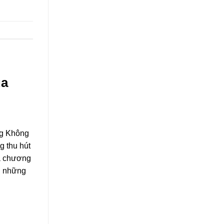
ua
ng Không
 thu hút
à chương
ại những