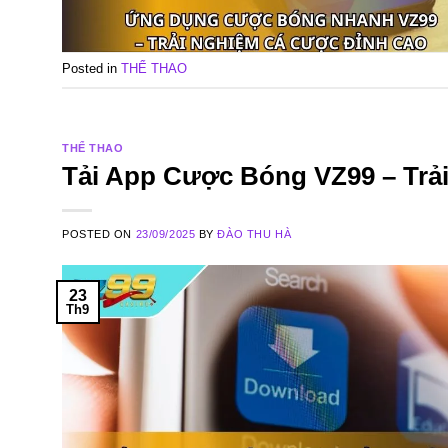
Posted in
THỂ THAO
THỂ THAO
Tải App Cược Bóng VZ99 – Trả
POSTED ON
23/09/2025
BY
ĐÀO THU HÀ
23
Th9