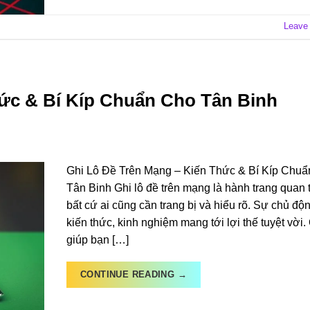
Leave
hức & Bí Kíp Chuẩn Cho Tân Binh
Ghi Lô Đề Trên Mạng – Kiến Thức & Bí Kíp Chu
Tân Binh Ghi lô đề trên mạng là hành trang quan
bất cứ ai cũng cần trang bị và hiểu rõ. Sự chủ độ
kiến thức, kinh nghiệm mang tới lợi thế tuyệt vời
giúp bạn […]
CONTINUE READING
→