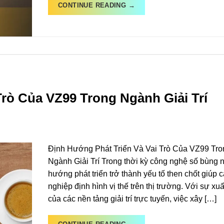
CONTINUE READING
→
Trò Của VZ99 Trong Ngành Giải Trí
Định Hướng Phát Triển Và Vai Trò Của VZ99 Tro
Ngành Giải Trí Trong thời kỳ công nghệ số bùng n
hướng phát triển trở thành yếu tố then chốt giúp 
nghiệp định hình vị thế trên thị trường. Với sự xuấ
của các nền tảng giải trí trực tuyến, việc xây […]