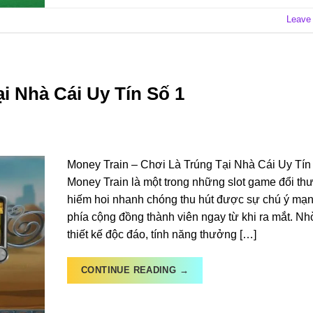
Leave
i Nhà Cái Uy Tín Số 1
Money Train – Chơi Là Trúng Tại Nhà Cái Uy Tín
Money Train là một trong những slot game đổi t
hiếm hoi nhanh chóng thu hút được sự chú ý mạ
phía cộng đồng thành viên ngay từ khi ra mắt. N
thiết kế độc đáo, tính năng thưởng […]
CONTINUE READING
→