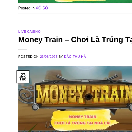
Posted in
XỔ SỐ
LIVE CASINO
Money Train – Chơi Là Trúng Tạ
POSTED ON
23/08/2025
BY
ĐÀO THU HÀ
23
Th8