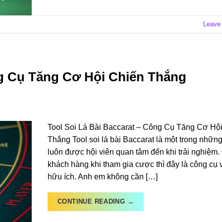
Leave
ng Cụ Tăng Cơ Hội Chiến Thắng
Tool Soi Lá Bài Baccarat – Công Cụ Tăng Cơ Hộ
Thắng Tool soi lá bài Baccarat là một trong nhữn
luôn được hội viên quan tâm đến khi trải nghiệm.
khách hàng khi tham gia cược thì đây là công cụ 
hữu ích. Anh em không cần […]
CONTINUE READING
→