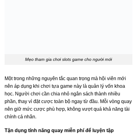
Mẹo tham gia chơi slots game cho người mới
Một trong những nguyên tắc quan trọng mà hội viên mới
nên áp dụng khi chơi tựa game này là quản lý vốn khoa
học. Người chơi cần chia nhỏ ngân sách thành nhiều
phần, thay vì đặt cược toàn bộ ngay từ đầu. Mỗi vòng quay
nên giữ mức cược phù hợp, không vượt quá khả năng tài
chính cá nhân.
Tận dụng tính năng quay miễn phí để luyện tập