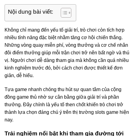
Nội dung bài viết:
Không chỉ mang đến yếu tố giải trí, trò chơi còn tích hợp
nhiều tính năng đặc biệt nhằm tăng cơ hội chiến thắng.
Những vòng quay miễn phí, vòng thưởng và cơ chế nhân
đôi điểm thưởng giúp mỗi trận chơi trở nên bất ngờ và thú
vị. Người chơi dễ dàng tham gia mà không cần quá nhiều
kinh nghiệm trước đó, bởi cách chơi được thiết kế đơn
giản, dễ hiểu.
Tựa game nhanh chóng thu hút sự quan tâm của cộng
đồng game thủ nhờ sự cân bằng giữa giải trí và phần
thưởng. Đây chính là yếu tố then chốt khiến trò chơi trở
thành lựa chọn đáng chú ý trên thị trường slots game hiện
nay.
Trải nghiệm nổi bật khi tham gia đường tới