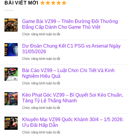
BÀI VIẾT MỚI
Game Bài VZ99 – Thiên Đường Đổi Thưởng
Đẳng Cấp Dành Cho Game Thủ Việt
ở
Chức năng bình luận bị tắt
Game
Bài
Dự Đoán Chung Kết C1 PSG vs Arsenal Ngày
VZ99
31/05/2026
–
ở
Chức năng bình luận bị tắt
Thiên
Dự
Đường
Đoán
Đổi
Bài Cào VZ99 – Luật Chơi Chi Tiết Và Kinh
Chung
Thưởng
Nghiệm Hiệu Quả
Kết
Đẳng
ở
Chức năng bình luận bị tắt
C1
Cấp
Bài
PSG
Dành
Cào
vs
Kèo Phạt Góc VZ99 – Bí Quyết Soi Kèo Chuẩn,
Cho
VZ99
Arsenal
Tăng Tỷ Lệ Thắng Nhanh
Game
–
Ngày
Thủ
ở
Chức năng bình luận bị tắt
Luật
31/05/2026
Việt
Kèo
Chơi
Phạt
Chi
Khuyến Mại VZ99 Quốc Khánh 30/4 – 1/5 2026:
Góc
Tiết
Ưu Đãi Hấp Dẫn
VZ99
Và
ở
Chức năng bình luận bị tắt
–
Kinh