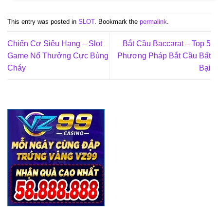
This entry was posted in
SLOT
. Bookmark the
permalink
.
Chiến Cơ Siêu Hạng – Slot
Bắt Cầu Baccarat – Top 5
Game Nổ Thưởng Cực Bùng
Phương Pháp Bắt Cầu Bất
Cháy
Bại