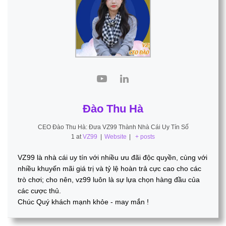
Đào Thu Hà
CEO Đào Thu Hà: Đưa VZ99 Thành Nhà Cái Uy Tín Số
1
at
VZ99
|
Website
|
+ posts
VZ99 là nhà cái uy tín với nhiều ưu đãi độc quyền, cùng với
nhiều khuyến mãi giá trị và tỷ lệ hoàn trả cực cao cho các
trò chơi; cho nên, vz99 luôn là sự lựa chọn hàng đầu của
các cược thủ.
Chúc Quý khách mạnh khỏe - may mắn !