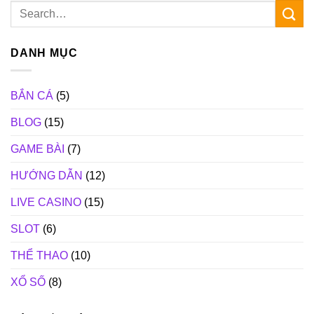
DANH MỤC
BẮN CÁ
(5)
BLOG
(15)
GAME BÀI
(7)
HƯỚNG DẪN
(12)
LIVE CASINO
(15)
SLOT
(6)
THỂ THAO
(10)
XỔ SỐ
(8)