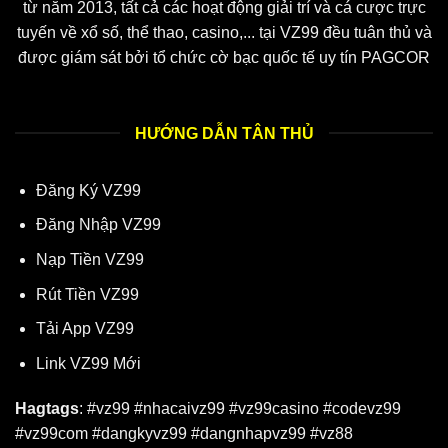
từ năm 2013, tất cả các hoạt động giải trí và cá cược trực
tuyến về xổ số, thể thao, casino,... tại VZ99 đều tuân thủ và
được giám sát bởi tổ chức cờ bạc quốc tế uy tín
PAGCOR
HƯỚNG DẪN TÂN THỦ
Đăng Ký VZ99
Đăng Nhập VZ99
Nạp Tiền VZ99
Rút Tiền VZ99
Tải App VZ99
Link VZ99 Mới
Hagtags
: #vz99 #nhacaivz99 #vz99casino #codevz99
#vz99com #dangkyvz99 #dangnhapvz99 #vz88