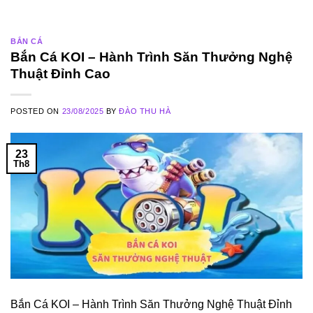
BẮN CÁ
Bắn Cá KOI – Hành Trình Săn Thưởng Nghệ
Thuật Đỉnh Cao
POSTED ON
23/08/2025
BY
ĐÀO THU HÀ
23
Th8
Bắn Cá KOI – Hành Trình Săn Thưởng Nghệ Thuật Đỉnh