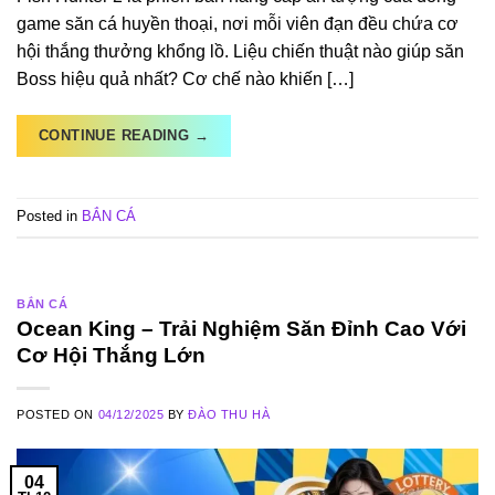
game săn cá huyền thoại, nơi mỗi viên đạn đều chứa cơ
hội thắng thưởng khổng lồ. Liệu chiến thuật nào giúp săn
Boss hiệu quả nhất? Cơ chế nào khiến […]
CONTINUE READING
→
Posted in
BẮN CÁ
BẮN CÁ
Ocean King – Trải Nghiệm Săn Đỉnh Cao Với
Cơ Hội Thắng Lớn
POSTED ON
04/12/2025
BY
ĐÀO THU HÀ
04