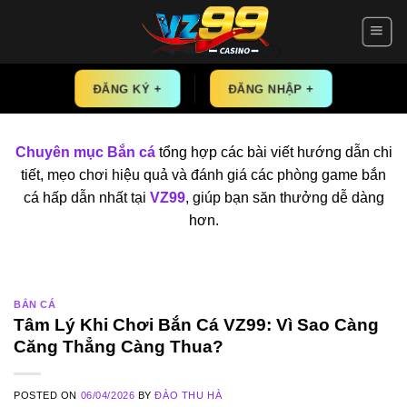
Skip
to
content
ĐĂNG KÝ +
ĐĂNG NHẬP +
Chuyên mục Bắn cá
tổng hợ
p
các
b
à
i
viết hướng dẫn chi
tiết, mẹo chơ
i
hiệu quả và đánh giá các phòng game
b
ắn
cá hấ
p
dẫn nhất tạ
i
VZ99
, giú
p
b
ạn săn
th
ưởng dễ dàng
hơn.
BẮN CÁ
Tâm Lý Khi Chơi Bắn Cá VZ99: Vì Sao Càng
Căng Thẳng Càng Thua?
POSTED ON
06/04/2026
BY
ĐÀO THU HÀ