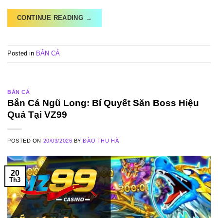
CONTINUE READING
→
Posted in
BẮN CÁ
BẮN CÁ
Bắn Cá Ngũ Long: Bí Quyết Săn Boss Hiệu
Quả Tại VZ99
POSTED ON
20/03/2026
BY
ĐÀO THU HÀ
20
Th3