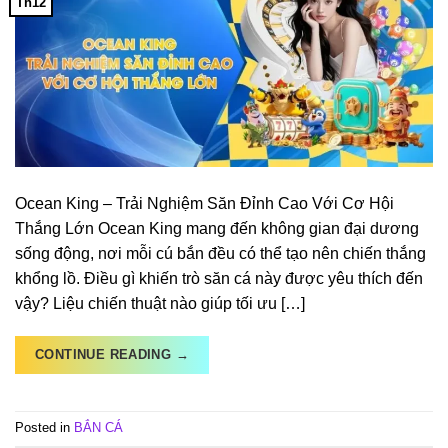
Th12
Ocean King – Trải Nghiệm Săn Đỉnh Cao Với Cơ Hội
Thắng Lớn Ocean King mang đến không gian đại dương
sống động, nơi mỗi cú bắn đều có thể tạo nên chiến thắng
khổng lồ. Điều gì khiến trò săn cá này được yêu thích đến
vậy? Liệu chiến thuật nào giúp tối ưu […]
CONTINUE READING
→
Posted in
BẮN CÁ