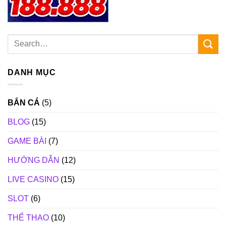
DANH MỤC
BẮN CÁ
(5)
BLOG
(15)
GAME BÀI
(7)
HƯỚNG DẪN
(12)
LIVE CASINO
(15)
SLOT
(6)
THỂ THAO
(10)