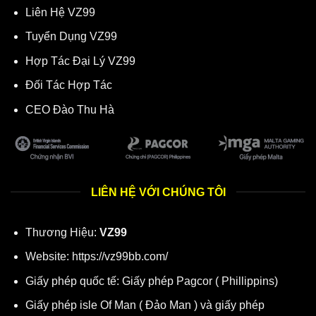
Liên Hệ VZ99
Tuyển Dụng VZ99
Hợp Tác Đại Lý VZ99
Đối Tác Hợp Tác
CEO Đào Thu Hà
LIÊN HỆ VỚI CHÚNG TÔI
Thương Hiệu:
VZ99
Website:
https://vz99bb.com/
Giấy phép quốc tế: Giấy phép Pagcor ( Phillippins)
Giấy phép isle Of Man ( Đảo Man ) và giấy phép