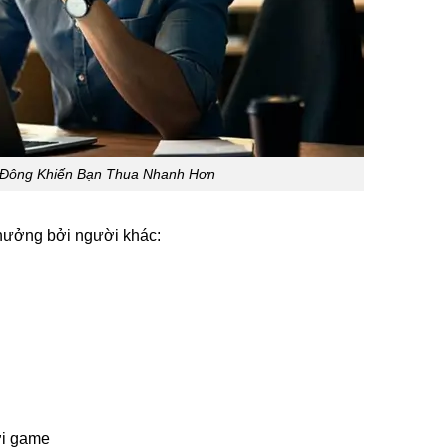
Đông Khiến Bạn Thua Nhanh Hơn
 hưởng bởi người khác:
ơi game