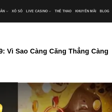
DẪN
XỔ SỐ
LIVE CASINO
THỂ THAO
KHUYẾN MÃI
BLOG
9: Vì Sao Càng Căng Thẳng Càng