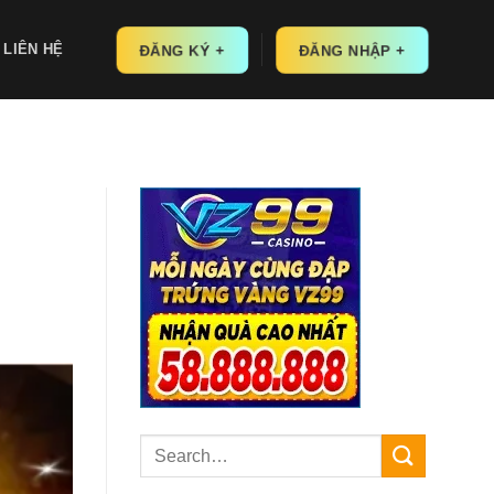
LIÊN HỆ
ĐĂNG KÝ +
ĐĂNG NHẬP +