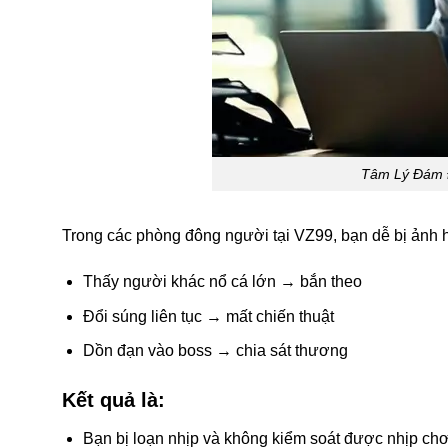
Tâm Lý Đám 
Trong các phòng đông người tại VZ99, bạn dễ bị ảnh
Thấy người khác nổ cá lớn → bắn theo
Đổi súng liên tục → mất chiến thuật
Dồn đạn vào boss → chia sát thương
Kết quả là:
Bạn bị loạn nhịp và không kiểm soát được nhịp ch