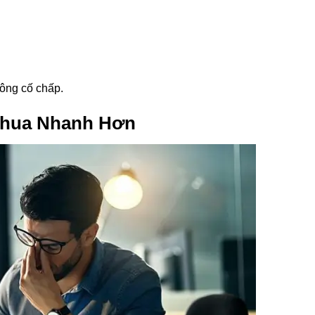
hông cố chấp.
Thua Nhanh Hơn