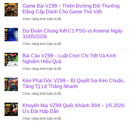
Game Bài VZ99 – Thiên Đường Đổi Thưởng
Đẳng Cấp Dành Cho Game Thủ Việt
ở
Chức năng bình luận bị tắt
Game
Bài
Dự Đoán Chung Kết C1 PSG vs Arsenal Ngày
VZ99
31/05/2026
–
ở
Chức năng bình luận bị tắt
Thiên
Dự
Đường
Đoán
Đổi
Bài Cào VZ99 – Luật Chơi Chi Tiết Và Kinh
Chung
Thưởng
Nghiệm Hiệu Quả
Kết
Đẳng
ở
Chức năng bình luận bị tắt
C1
Cấp
Bài
PSG
Dành
Cào
vs
Kèo Phạt Góc VZ99 – Bí Quyết Soi Kèo Chuẩn,
Cho
VZ99
Arsenal
Tăng Tỷ Lệ Thắng Nhanh
Game
–
Ngày
Thủ
ở
Chức năng bình luận bị tắt
Luật
31/05/2026
Việt
Kèo
Chơi
Phạt
Chi
Khuyến Mại VZ99 Quốc Khánh 30/4 – 1/5 2026:
Góc
Tiết
Ưu Đãi Hấp Dẫn
VZ99
Và
ở
Chức năng bình luận bị tắt
–
Kinh
Khuyến
Bí
Nghiệm
Mại
Quyết
Hiệu
VZ99
Soi
Quả