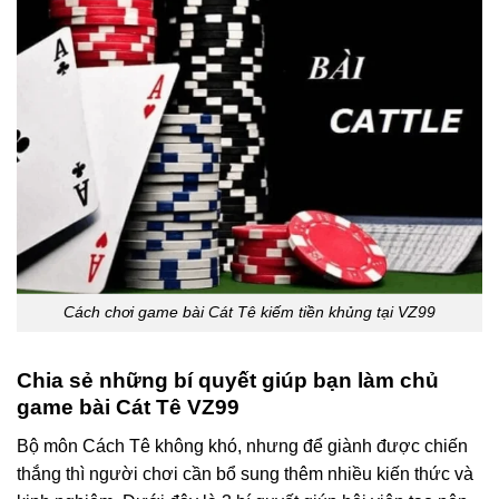
Cách chơi game bài Cát Tê kiếm tiền khủng tại VZ99
Chia sẻ những bí quyết giúp bạn làm chủ
game bài Cát Tê VZ99
Bộ môn Cách Tê không khó, nhưng để giành được chiến
thắng thì người chơi cần bổ sung thêm nhiều kiến thức và