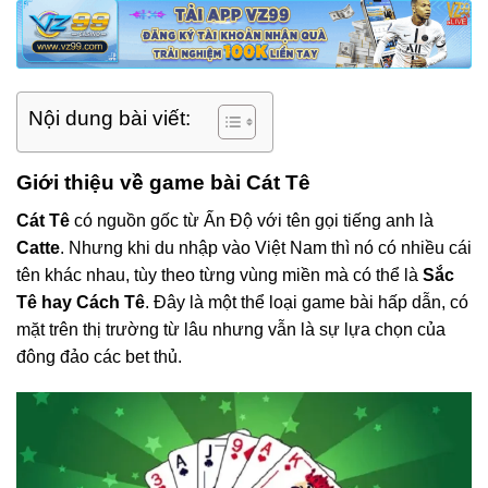
Nội dung bài viết:
Giới thiệu về game bài Cát Tê
Cát Tê
có nguồn gốc từ Ấn Độ với tên gọi tiếng anh là
Catte
. Nhưng khi du nhập vào Việt Nam thì nó có nhiều cái
tên khác nhau, tùy theo từng vùng miền mà có thể là
Sắc
Tê hay Cách Tê
. Đây là một thể loại game bài hấp dẫn, có
mặt trên thị trường từ lâu nhưng vẫn là sự lựa chọn của
đông đảo các bet thủ.