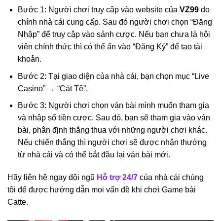
Bước 1: Người chơi truy cập vào website của
VZ99
do
chính nhà cái cung cấp. Sau đó người chơi chọn “Đăng
Nhập” để truy cập vào sảnh cược. Nếu bạn chưa là hội
viên chính thức thì có thể ấn vào “Đăng Ký” để tạo tài
khoản.
Bước 2: Tại
giao diện của nhà cái, bạn chọn mục “Live
Casino” → “Cát Tê”.
Bước 3: Người chơi chọn ván bài mình muốn tham gia
và nhập số tiền cược. Sau đó, bạn sẽ tham gia vào ván
bài, phân định thắng thua với những người chơi khác.
Nếu chiến thắng thì người chơi sẽ được nhận thưởng
từ nhà cái và có thể bắt đầu lại ván bài mới.
Hãy liên hệ ngay đội ngũ
Hỗ trợ 24/7
của nhà cái chúng
tôi để được hướng dẫn mọi vấn đề khi chơi Game bài
Catte.