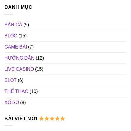
DANH MỤC
BẮN CÁ
(5)
BLOG
(15)
GAME BÀI
(7)
HƯỚNG DẪN
(12)
LIVE CASINO
(15)
SLOT
(6)
THỂ THAO
(10)
XỔ SỐ
(8)
BÀI VIẾT MỚI