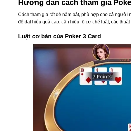
Hướng dẫn cách tham gia Poke
Cách tham gia rất dễ nắm bắt, phù hợp cho cả người m
để đạt hiệu quả cao, cần hiểu rõ cơ chế luật, các thuậ
Luật cơ bản của Poker 3 Card