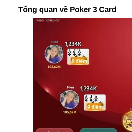
Tổng quan về Poker 3 Card