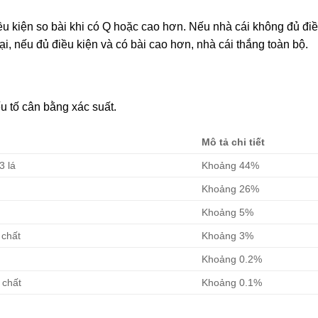
iều kiện so bài khi có Q hoặc cao hơn. Nếu nhà cái không đủ điề
i, nếu đủ điều kiện và có bài cao hơn, nhà cái thắng toàn bộ.
u tố cân bằng xác suất.
Mô tả chi tiết
3 lá
Khoảng 44%
Khoảng 26%
Khoảng 5%
 chất
Khoảng 3%
Khoảng 0.2%
 chất
Khoảng 0.1%