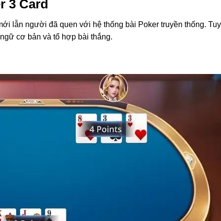
r 3 Card
ới lẫn người đã quen với hệ thống bài Poker truyền thống. Tuy
t ngữ cơ bản và tổ hợp bài thắng.