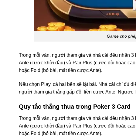
Game cho phép 
Trong mỗi ván, người tham gia và nhà cái đều nhận 3 lá
Ante (cược khởi đầu) và Pair Plus (cược đôi hoặc cao
hoặc Fold (bỏ bài, mất tiền cược Ante).
Nếu chọn Play, cả hai bên sẽ lật bài. Nhà cái chỉ đủ đ
người tham gia thắng gấp đôi tiền cược Ante. Ngược lạ
Quy tắc thắng thua trong Poker 3 Card
Trong mỗi ván, người tham gia và nhà cái đều nhận 3 lá
Ante (cược khởi đầu) và Pair Plus (cược đôi hoặc cao
hoặc Fold (bỏ bài, mất tiền cược Ante).