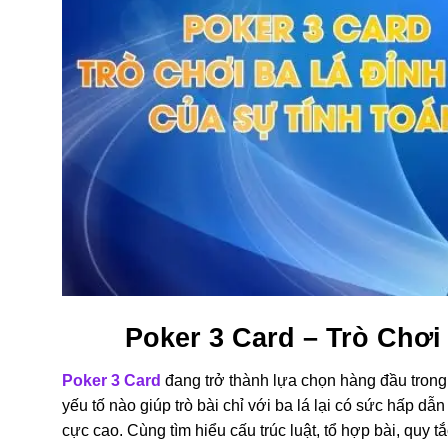
Poker 3 Card – Trò Chơ
Poker 3 Card
đang trở thành lựa chọn hàng đầu trong 
yếu tố nào giúp trò bài chỉ với ba lá lại có sức hấp d
cực cao. Cùng tìm hiểu cấu trúc luật, tổ hợp bài, quy t