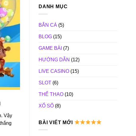
DANH MỤC
BẮN CÁ
(5)
BLOG
(15)
GAME BÀI
(7)
HƯỚNG DẪN
(12)
LIVE CASINO
(15)
SLOT
(6)
THỂ THAO
(10)
n
XỔ SỐ
(8)
h. Vậy
BÀI VIẾT MỚI
 thắng