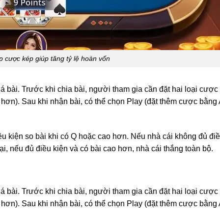
cược kép giúp tăng tỷ lệ hoàn vốn
 bài. Trước khi chia bài, người tham gia cần đặt hai loại cược 
 hơn). Sau khi nhận bài, có thể chọn Play (đặt thêm cược bằng 
iều kiện so bài khi có Q hoặc cao hơn. Nếu nhà cái không đủ điề
i, nếu đủ điều kiện và có bài cao hơn, nhà cái thắng toàn bộ.
 bài. Trước khi chia bài, người tham gia cần đặt hai loại cược 
 hơn). Sau khi nhận bài, có thể chọn Play (đặt thêm cược bằng 