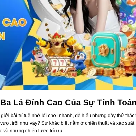
i Ba Lá Đỉnh Cao Của Sự Tính Toá
giới bài trí tuệ nhờ lối chơi nhanh, dễ hiểu nhưng đầy thử thác
ẫn vượt trội như vậy? Sự khác biệt nằm ở chiến thuật và xác suất
ắc và những chiến lược tối ưu.