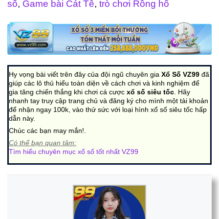
số
,
Game bài Cát Tê
,
trò chơi Rồng hổ
Hy vọng bài viết trên đây của đội ngũ chuyên gia
Xổ Số
VZ99
đã
giúp các lô thủ hiểu toàn diện về cách chơi và kinh nghiệm để
gia tăng chiến thắng khi chơi cá cược
xổ số siêu tốc
. Hãy
nhanh tay truy cập trang chủ và đăng ký cho mình một tài khoản
để nhận ngay 100k, vào thử sức với loại hình xổ số siêu tốc hấp
dẫn này.
Chúc các bạn may mắn!.
Có thể bạn quan tâm:
Tìm hiểu chuyên mục xổ số tốt nhất VZ99