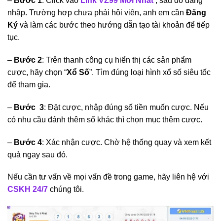
–
Bước 1
: Click vào
Link VZ99 Mới Nhất
, sau đó đăng
nhập. Trường hợp chưa phải hội viên, anh em cần
Đăng
Ký
và làm các bước theo hướng dẫn tạo tài khoản để tiếp
tục.
–
Bước 2
: Trên thanh công cụ hiển thị các sản phẩm
cược, hãy chọn “
Xổ Số
”. Tìm đúng loại hình xổ số siêu tốc
để tham gia.
–
Bước 3
: Đặt cược, nhập đúng số tiền muốn cược. Nếu
có nhu cầu đánh thêm số khác thì chọn mục thêm cược.
–
Bước 4
: Xác nhận cược. Chờ hệ thống quay và xem kết
quả ngay sau đó.
Nếu cần tư vấn về mọi vấn đề trong game, hãy liên hệ với
CSKH 24/7
chúng tôi.