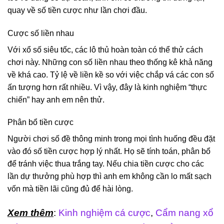
quay về số tiền cược như lần chơi đầu.
Cược số liền nhau
Với xổ số siêu tốc, các lô thủ hoàn toàn có thể thử cách
chơi này. Những con số liền nhau theo thống kê khả năng
về khá cao. Tỷ lệ về liền kề so với việc chắp vá các con số
ấn tượng hơn rất nhiều. Vì vậy, đây là kinh nghiệm “thực
chiến” hay anh em nên thử.
Phân bổ tiền cược
Người chơi số đề thông minh trong mọi tình huống đều đặt
vào đó số tiền cược hợp lý nhất. Họ sẽ tính toán, phân bổ
để tránh việc thua trắng tay. Nếu chia tiền cược cho các
lần dự thưởng phù hợp thì anh em không cần lo mất sạch
vốn mà tiền lãi cũng đủ để hài lòng.
Xem thêm
:
Kinh nghiệm cá cược
,
Cẩm nang xổ