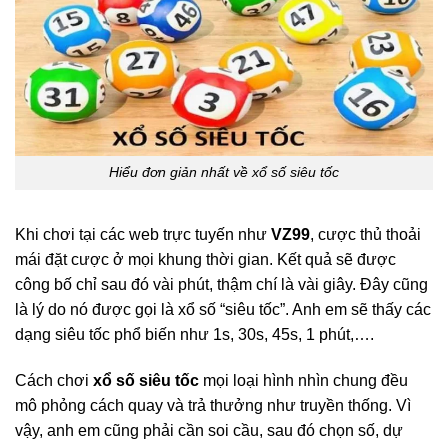
Hiểu đơn giản nhất về xổ số siêu tốc
Khi chơi tại các web trực tuyến như
VZ99
, cược thủ thoải
mái đặt cược ở mọi khung thời gian. Kết quả sẽ được
công bố chỉ sau đó vài phút, thậm chí là vài giây. Đây cũng
là lý do nó được gọi là xổ số “siêu tốc”. Anh em sẽ thấy các
dạng siêu tốc phổ biến như 1s, 30s, 45s, 1 phút,….
Cách chơi
xổ số siêu tốc
mọi loại hình nhìn chung đều
mô phỏng cách quay và trả thưởng như truyền thống. Vì
vậy, anh em cũng phải cần soi cầu, sau đó chọn số, dự