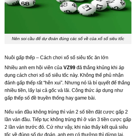
Nên soi cầu để dự đoán đúng các số về của xổ số siêu tốc
Nuôi gấp thếp – Cách chơi xổ số siêu tốc ăn lớn
Nhiều anh em hội viên của
VZ99
đã thắng khủng khi áp
dụng cách chơi xổ số siêu tốc này. Không thể phủ nhận
đánh gấp thếp rất “hên xui”. Nhưng nó là bí quyết để thắng
nhiều tiền, lấy lại cả gốc và lãi. Công thức áp dụng như
gấp thếp số đề truyền thống hay game bài.
Nếu ván đầu không trúng thì ván 2 số tiền đặt cược gấp 2
lần ván đầu. Tiếp tục không trúng thì ở ván 3 tiền cược gấp
2 lần ván trước đó. Cứ như vậy, khi nào thấy kết quả siêu
tốc về đúng số dự đoán, anh em có thưởng thì dừng lại,