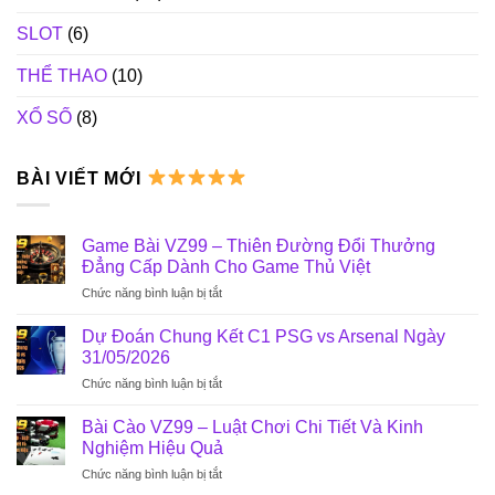
SLOT
(6)
THỂ THAO
(10)
XỔ SỐ
(8)
BÀI VIẾT MỚI
Game Bài VZ99 – Thiên Đường Đổi Thưởng
Đẳng Cấp Dành Cho Game Thủ Việt
ở
Chức năng bình luận bị tắt
Game
Bài
Dự Đoán Chung Kết C1 PSG vs Arsenal Ngày
VZ99
31/05/2026
–
ở
Chức năng bình luận bị tắt
Thiên
Dự
Đường
Đoán
Đổi
Bài Cào VZ99 – Luật Chơi Chi Tiết Và Kinh
Chung
Thưởng
Nghiệm Hiệu Quả
Kết
Đẳng
ở
Chức năng bình luận bị tắt
C1
Cấp
Bài