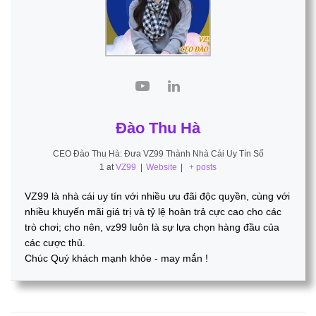
Đào Thu Hà
CEO Đào Thu Hà: Đưa VZ99 Thành Nhà Cái Uy Tín Số
1
at
VZ99
|
Website
|
+ posts
VZ99 là nhà cái uy tín với nhiều ưu đãi độc quyền, cùng với
nhiều khuyến mãi giá trị và tỷ lệ hoàn trả cực cao cho các
trò chơi; cho nên, vz99 luôn là sự lựa chọn hàng đầu của
các cược thủ.
Chúc Quý khách mạnh khỏe - may mắn !