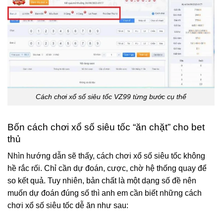
Cách chơi xổ số siêu tốc VZ99 từng bước cụ thể
Bốn cách chơi xổ số siêu tốc “ăn chặt” cho bet
thủ
Nhìn hướng dẫn sẽ thấy, cách chơi xổ số siêu tốc không
hề rắc rối. Chỉ cần dự đoán, cược, chờ hệ thống quay để
so kết quả. Tuy nhiên, bản chất là một dạng số đề nên
muốn dự đoán đúng số thì anh em cần biết những cách
chơi xổ số siêu tốc dễ ăn như sau: