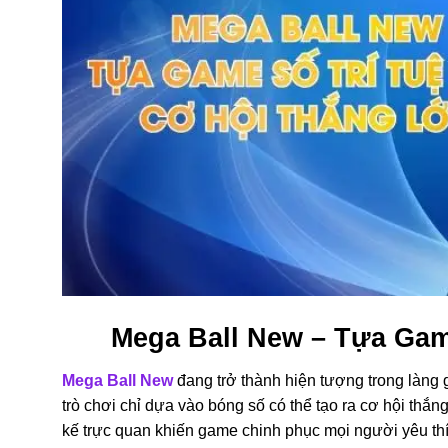
Mega Ball New – Tựa Gam
Mega Ball New
đang trở thành hiện tượng trong làng
trò chơi chỉ dựa vào bóng số có thể tạo ra cơ hội thắ
kế trực quan khiến game chinh phục mọi người yêu thích