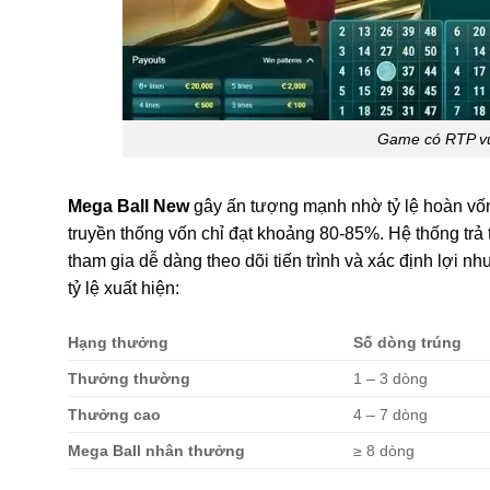
Game có RTP vượ
Mega Ball New
gây ấn tượng mạnh nhờ tỷ lệ hoàn vốn 
truyền thống vốn chỉ đạt khoảng 80-85%. Hệ thống trả
tham gia dễ dàng theo dõi tiến trình và xác định lợi n
tỷ lệ xuất hiện:
Hạng thưởng
Số dòng trúng
Thưởng thường
1 – 3 dòng
Thưởng cao
4 – 7 dòng
Mega Ball nhân thưởng
≥ 8 dòng