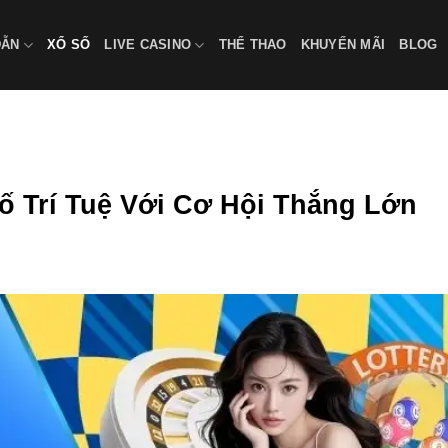
DẪN
XỔ SỐ
LIVE CASINO
THỂ THAO
KHUYẾN MÃI
BLOG
ố Trí Tuệ Với Cơ Hội Thắng Lớn