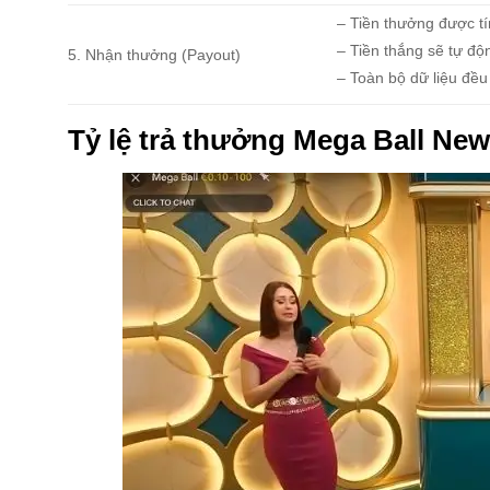
– Tiền thưởng được tí
– Tiền thắng sẽ tự độ
5. Nhận thưởng (Payout)
– Toàn bộ dữ liệu đều 
Tỷ lệ trả thưởng Mega Ball New