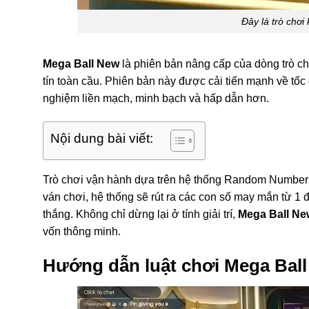
Đây là trò chơi
Mega Ball New
là phiên bản nâng cấp của dòng trò chơi
tín toàn cầu. Phiên bản này được cải tiến mạnh về tốc 
nghiệm liền mạch, minh bạch và hấp dẫn hơn.
Nội dung bài viết:
Trò chơi vận hành dựa trên hệ thống Random Number 
ván chơi, hệ thống sẽ rút ra các con số may mắn từ 1 
thắng. Không chỉ dừng lại ở tính giải trí,
Mega Ball Ne
vốn thông minh.
Hướng dẫn luật chơi Mega Bal