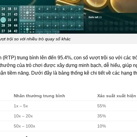
t trội so với nhiều trò quay số khác
(RTP) trung bình lên đến 95.4%, con số vượt trội so với các tr
 thưởng của trò chơi được xây dựng minh bạch, dễ hiểu, giúp 
huận tiềm năng. Dưới đây là bảng thống kê chi tiết về các hạng 
Nhân thưởng trung bình
Xác suất xuất hiện
1x – 5x
55%
10x – 20x
35%
50x – 100x
10%