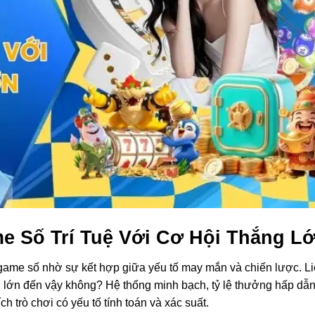
e Số Trí Tuệ Với Cơ Hội Thắng L
 game số nhờ sự kết hợp giữa yếu tố may mắn và chiến lược. L
ng lớn đến vậy không? Hệ thống minh bạch, tỷ lệ thưởng hấp dẫn 
 trò chơi có yếu tố tính toán và xác suất.