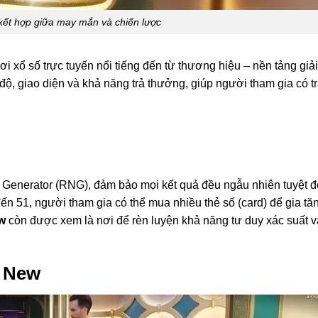
 kết hợp giữa may mắn và chiến lược
 xổ số trực tuyến nổi tiếng đến từ thương hiệu – nền tảng giải 
độ, giao diện và khả năng trả thưởng, giúp người tham gia có tr
Generator (RNG), đảm bảo mọi kết quả đều ngẫu nhiên tuyệt đố
đến 51, người tham gia có thể mua nhiều thẻ số (card) để gia tă
w
còn được xem là nơi để rèn luyện khả năng tư duy xác suất v
l New