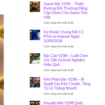
Game Bài VZ99 – Thiên
Đường Đổi Thưởng Đẳng
Cấp Dành Cho Game Thủ
Việt
ở
Chức năng bình luận bị tắt
Game
Bài
Dự Đoán Chung Kết C1
VZ99
PSG vs Arsenal Ngày
–
31/05/2026
Thiên
ở
Chức năng bình luận bị tắt
Đường
Dự
Đổi
Đoán
Thưởng
Bài Cào VZ99 – Luật Chơi
Chung
Đẳng
Chi Tiết Và Kinh Nghiệm
Kết
Cấp
Hiệu Quả
C1
Dành
ở
Chức năng bình luận bị tắt
PSG
Cho
Bài
vs
Game
Cào
Arsenal
Thủ
Kèo Phạt Góc VZ99 – Bí
VZ99
Ngày
Việt
Quyết Soi Kèo Chuẩn, Tăng
–
31/05/2026
Tỷ Lệ Thắng Nhanh
Luật
ở
Chức năng bình luận bị tắt
Chơi
Kèo
Chi
Phạt
Tiết
Khuyến Mại VZ99 Quốc