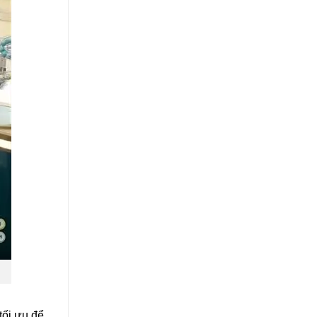
tối ưu để