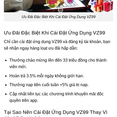
Ưu Đãi Đặc Biệt Khi Cài Đặt Ứng Dụng VZ99
Ưu Đãi Đặc Biệt Khi Cài Đặt Ứng Dụng VZ99
Chỉ cần cài đặt ứng dụng VZ99 và đăng ký tài khoản, bạn
sẽ nhận ngay hàng loạt ưu đãi hấp dẫn:
Thưởng chào mừng lên đến 33 triệu đồng cho thành
viên mới.
Hoàn trả 3.5% mỗi ngày không giới hạn.
Thưởng nạp tiền cuối tuần +5% giá trị nạp.
Cập nhật liên tục các chương trình khuyến mãi độc
quyền trên app.
Tại Sao Nên Cài Đặt Ứng Dụng VZ99 Thay Vì