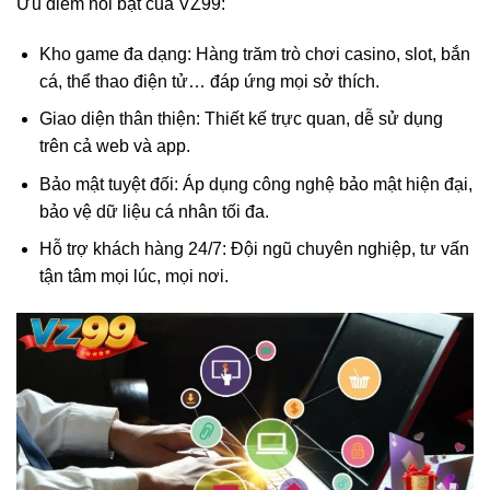
Ưu điểm nổi bật của VZ99:
Kho game đa dạng: Hàng trăm trò chơi casino, slot, bắn
cá, thể thao điện tử… đáp ứng mọi sở thích.
Giao diện thân thiện: Thiết kế trực quan, dễ sử dụng
trên cả web và app.
Bảo mật tuyệt đối: Áp dụng công nghệ bảo mật hiện đại,
bảo vệ dữ liệu cá nhân tối đa.
Hỗ trợ khách hàng 24/7: Đội ngũ chuyên nghiệp, tư vấn
tận tâm mọi lúc, mọi nơi.