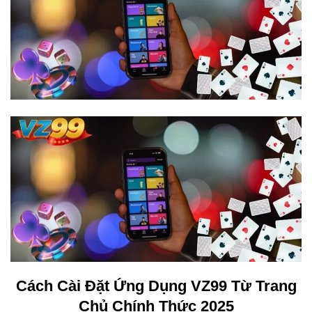
Cách Cài Đặt Ứng Dụng VZ99 Từ Trang
Chủ Chính Thức 2025