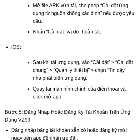
Mở file APK vừa tải, cho phép “Cài đặt ứng
dụng từ nguồn không xác định” nếu được yêu
cầu.
Nhấn “Cài đặt” và đợi hoàn tất.
iOS:
Sau khi tải ứng dụng, vào “Cài đặt” > “Cài đặt
chung” > “Quản lý thiết bị” > chọn “Tin cậy”
nhà phát triển ứng dụng.
Quay lại màn hình chính của điện thoại và
click mở app.
Bước 5: Đăng Nhập Hoặc Đăng Ký Tài Khoản Trên Ứng
Dụng VZ99
Đăng nhập bằng tài khoản sẵn có hoặc đăng ký mới
ngay trên app để nhận ưu đãi.