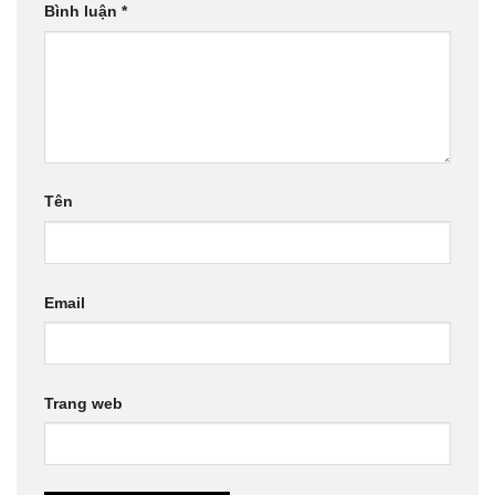
Bình luận
*
Tên
Email
Trang web