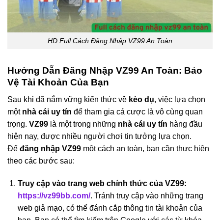
HD Full Cách Đăng Nhập VZ99 An Toàn
Hướng Dẫn Đăng Nhập VZ99 An Toàn: Bảo
Vệ Tài Khoản Của Bạn
Sau khi đã nắm vững kiến thức về
kèo dụ
, việc lựa chọn
một
nhà cái uy tín
để tham gia cá cược là vô cùng quan
trọng.
VZ99
là một trong những
nhà cái uy tín
hàng đầu
hiện nay, được nhiều người chơi tin tưởng lựa chọn.
Để
đăng nhập VZ99
một cách an toàn, bạn cần thực hiện
theo các bước sau:
Truy cập vào trang web chính thức của VZ99:
https://vz99bb.com/
. Tránh truy cập vào những trang
web giả mạo, có thể đánh cắp thông tin tài khoản của