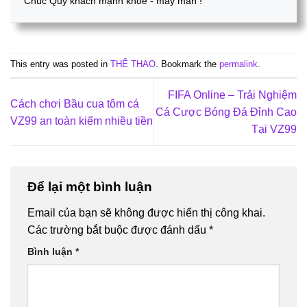
Chúc Quý khách mạnh khỏe - may mắn !
This entry was posted in
THỂ THAO
. Bookmark the
permalink
.
FIFA Online – Trải Nghiệm
Cách chơi Bầu cua tôm cá
Cá Cược Bóng Đá Đỉnh Cao
VZ99 an toàn kiếm nhiều tiền
Tại VZ99
Để lại một bình luận
Email của bạn sẽ không được hiển thị công khai.
Các trường bắt buộc được đánh dấu
*
Bình luận
*