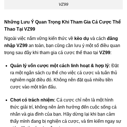
VZ99
Những Lưu Ý Quan Trọng Khi Tham Gia Cá Cược Thể
Thao Tại VZ99
Ngoài việc nắm vững kiến thức về
kèo dụ
và cách
đăng
nhập VZ99
an toàn, bạn cũng cần lưu ý một số điều quan
trọng sau đây khi tham gia cá cược thể thao tại
VZ99
:
Quản lý vốn cược một cách linh hoạt & hợp lý:
Đặt
ra một ngân sách cụ thể cho việc cá cược và tuân thủ
nghiêm ngặt điều đó. Không nên đặt quá nhiều tiền
cược vào một trận đấu.
Chơi có trách nhiệm:
Cá cược chỉ nên là một hình
thức giải trí, không nên ảnh hưởng đến cuộc sống cá
nhân và gia đình của bạn. Hãy dừng lại khi bạn cảm
thấy mình đang bị nghiện cá cược, và tìm kiếm ngay sự