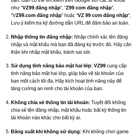
bạn. Bạn có thể tìm kiếm trên Google với các từ khóa
như “
VZ99 đăng nhập
“, “
Z99 com đăng nhập
“,
“V
Z99.com đăng nhập
” hoặc “
VZ 99 com đăng nhập
“.
Lưu ý kiểm tra kỹ đường dẫn URL để đảm bảo an toàn.
Nhập thông tin đăng nhập:
Nhập chính xác tên đăng
nhập và mật khẩu mà bạn đã đăng ký trước đó. Hãy cẩn
thận khi nhập mật khẩu, tránh sai sót.
Sử dụng tính năng bảo mật hai lớp:
VZ99
cung cấp
tính năng bảo mật hai lớp, giúp bảo vệ tài khoản của
bạn một cách tối đa. Hãy kích hoạt tính năng này để
tăng cường an ninh cho tài khoản của bạn.
Không chia sẻ thông tin tài khoản:
Tuyệt đối không
chia sẻ tên đăng nhập, mật khẩu hoặc bất kỳ thông tin
tài khoản nào khác cho bất kỳ ai.
Đăng xuất khi không sử dụng:
Khi không chơi game