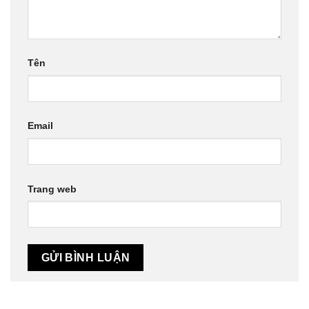
Tên
Email
Trang web