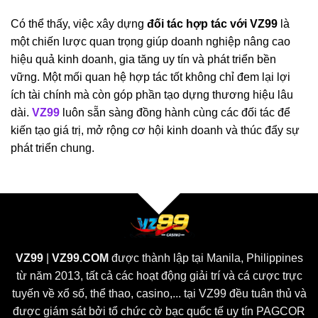
Có thể thấy, việc xây dựng
đối tác hợp tác với VZ99
là
một chiến lược quan trọng giúp doanh nghiệp nâng cao
hiệu quả kinh doanh, gia tăng uy tín và phát triển bền
vững. Một mối quan hệ hợp tác tốt không chỉ đem lại lợi
ích tài chính mà còn góp phần tạo dựng thương hiệu lâu
dài.
VZ99
luôn sẵn sàng đồng hành cùng các đối tác để
kiến tạo giá trị, mở rộng cơ hội kinh doanh và thúc đẩy sự
phát triển chung.
VZ99
|
VZ99.COM
được thành lập tại Manila, Philippines
từ năm 2013, tất cả các hoạt động giải trí và cá cược trực
tuyến về xổ số, thể thao, casino,... tại VZ99 đều tuân thủ và
được giám sát bởi tổ chức cờ bạc quốc tế uy tín
PAGCOR