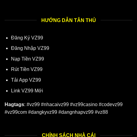
HƯỚNG DẪN TÂN THỦ
Đăng Ký VZ99
Đăng Nhập VZ99
Nạp Tiền VZ99
Rút Tiền VZ99
Tải App VZ99
Link VZ99 Mới
Hagtags
: #vz99 #nhacaivz99 #vz99casino #codevz99
#vz99com #dangkyvz99 #dangnhapvz99 #vz88
CHÍNH SÁCH NHÀ CÁI