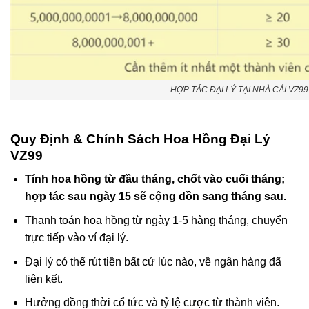
HỢP TÁC ĐẠI LÝ TẠI NHÀ CÁI VZ
Quy Định & Chính Sách Hoa Hồng Đại Lý
VZ99
Tính hoa hồng từ đầu tháng, chốt vào cuối tháng;
hợp tác sau ngày 15 sẽ cộng dồn sang tháng sau.
Thanh toán hoa hồng từ ngày 1-5 hàng tháng, chuyển
trực tiếp vào ví đại lý.
Đại lý có thể rút tiền bất cứ lúc nào, về ngân hàng đã
liên kết.
Hưởng đồng thời cổ tức và tỷ lệ cược từ thành viên.