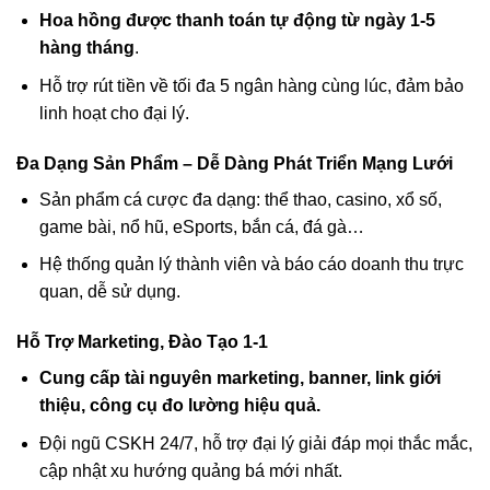
Hoa hồng được thanh toán tự động từ ngày 1-5
hàng tháng
.
Hỗ trợ rút tiền về tối đa 5 ngân hàng cùng lúc, đảm bảo
linh hoạt cho đại lý.
Đa Dạng Sản Phẩm – Dễ Dàng Phát Triển Mạng Lưới
Sản phẩm cá cược đa dạng: thể thao, casino, xổ số,
game bài, nổ hũ, eSports, bắn cá, đá gà…
Hệ thống quản lý thành viên và báo cáo doanh thu trực
quan, dễ sử dụng.
Hỗ Trợ Marketing, Đào Tạo 1-1
Cung cấp tài nguyên marketing, banner, link giới
thiệu, công cụ đo lường hiệu quả.
Đội ngũ CSKH 24/7, hỗ trợ đại lý giải đáp mọi thắc mắc,
cập nhật xu hướng quảng bá mới nhất.