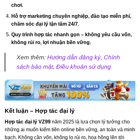
chơi.
Hỗ trợ marketing chuyên nghiệp, đào tạo miễn phí,
chăm sóc đại lý tận tâm 24/7.
Quy trình hợp tác nhanh gọn – không yêu cầu vốn,
không rủi ro, lợi nhuận bền vững.
Xem thêm:
Hướng dẫn đăng ký
,
Chính
sách bảo mật
,
Điều khoản sử dụng
Kết luận – Hợp tác đại lý
Hợp tác đại lý VZ99
năm 2025 là lựa chọn lý tưởng cho
những ai muốn kiếm tiền online bền vững, an toàn và minh
bạch. Không cần vốn, không lo rủi ro, hoa hồng lên tới