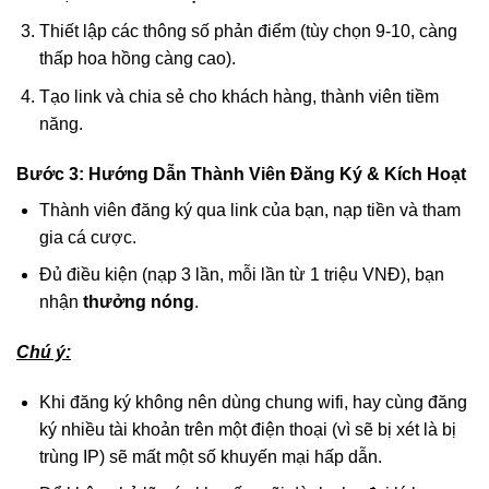
Thiết lập các thông số phản điểm (tùy chọn 9-10, càng
thấp hoa hồng càng cao).
Tạo link và chia sẻ cho khách hàng, thành viên tiềm
năng.
Bước 3: Hướng Dẫn Thành Viên Đăng Ký & Kích Hoạt
Thành viên đăng ký qua link của bạn, nạp tiền và tham
gia cá cược.
Đủ điều kiện (nạp 3 lần, mỗi lần từ 1 triệu VNĐ), bạn
nhận
thưởng nóng
.
Chú ý:
Khi đăng ký không nên dùng chung wifi, hay cùng đăng
ký nhiều tài khoản trên một điện thoại (vì sẽ bị xét là bị
trùng IP) sẽ mất một số khuyến mại hấp dẫn.