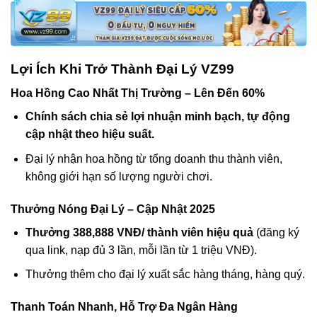
Lợi Ích Khi Trở Thành Đại Lý VZ99
Hoa Hồng Cao Nhất Thị Trường – Lên Đến 60%
Chính sách chia sẻ lợi nhuận minh bạch, tự động
cập nhật theo hiệu suất.
Đại lý nhận hoa hồng từ tổng doanh thu thành viên,
không giới hạn số lượng người chơi.
Thưởng Nóng Đại Lý – Cập Nhật 2025
Thưởng 388,888 VNĐ/ thành viên hiệu quả
(đăng ký
qua link, nạp đủ 3 lần, mỗi lần từ 1 triệu VNĐ).
Thưởng thêm cho đại lý xuất sắc hàng tháng, hàng quý.
Thanh Toán Nhanh, Hỗ Trợ Đa Ngân Hàng