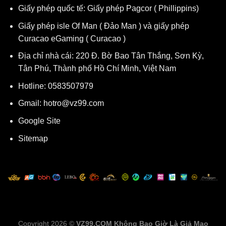
Giấy phép quốc tế: Giấy phép Pagcor ( Phillippins)
Giấy phép isle Of Man ( Đảo Man ) và giấy phép
Curacao eGaming ( Curacao )
Địa chỉ nhà cái:
220 Đ. Bờ Bao Tân Thắng, Sơn Kỳ,
Tân Phú, Thành phố Hồ Chí Minh, Việt Nam
Hotline: 0583507979
Gmail:
hotro@vz99.com
Google Site
Sitemap
Copyright 2026 ©
VZ99.COM Không Bao Giờ Là Giả Mạo