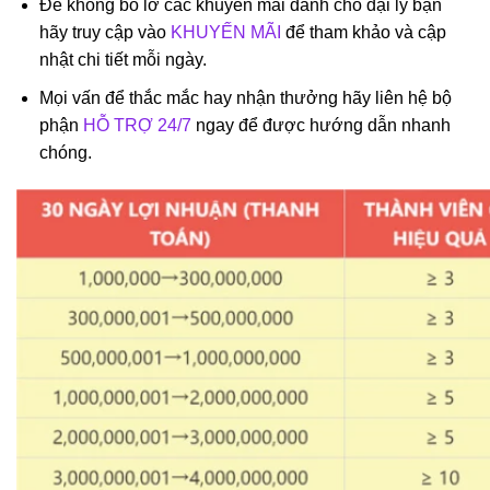
Để không bỏ lỡ các khuyến mãi dành cho đại lý bạn
hãy truy cập vào
KHUYẾN MÃI
để tham khảo và cập
nhật chi tiết mỗi ngày.
Mọi vấn để thắc mắc hay nhận thưởng hãy liên hệ bộ
phận
HỖ TRỢ 24/7
ngay để được hướng dẫn nhanh
chóng.