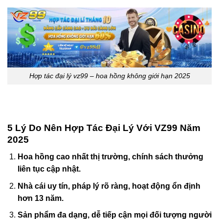
Hợp tác đại lý vz99 – hoa hồng không giới hạn 2025
5 Lý Do Nên Hợp Tác Đại Lý Với VZ99 Năm
2025
Hoa hồng cao nhất thị trường, chính sách thưởng
liên tục cập nhật.
Nhà cái uy tín, pháp lý rõ ràng, hoạt động ổn định
hơn 13 năm.
Sản phẩm đa dạng, dễ tiếp cận mọi đối tượng người