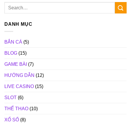
DANH MỤC
BẮN CÁ
(5)
BLOG
(15)
GAME BÀI
(7)
HƯỚNG DẪN
(12)
LIVE CASINO
(15)
SLOT
(6)
THỂ THAO
(10)
XỔ SỐ
(8)