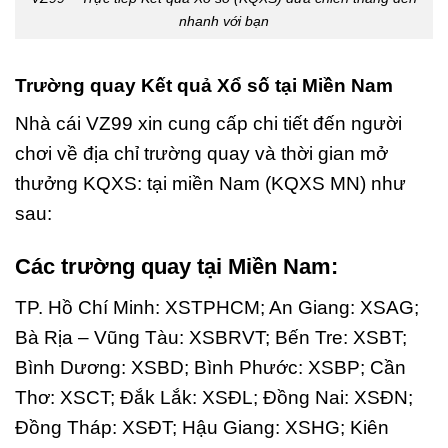
nhanh với bạn
Trường quay Kết quả Xổ số tại Miền Nam
Nhà cái VZ99 xin cung cấp chi tiết đến người
chơi về địa chỉ trường quay và thời gian mở
thưởng KQXS: tại miền Nam (KQXS MN) như
sau:
Các trường quay tại Miền Nam:
TP. Hồ Chí Minh: XSTPHCM; An Giang: XSAG;
Bà Rịa – Vũng Tàu: XSBRVT; Bến Tre: XSBT;
Bình Dương: XSBD; Bình Phước: XSBP; Cần
Thơ: XSCT; Đắk Lắk: XSĐL; Đồng Nai: XSĐN;
Đồng Tháp: XSĐT; Hậu Giang: XSHG; Kiên