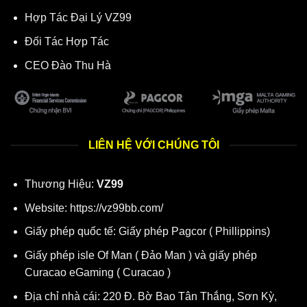
Hợp Tác Đại Lý VZ99
Đối Tác Hợp Tác
CEO Đào Thu Hà
LIÊN HỆ VỚI CHÚNG TÔI
Thương Hiệu:
VZ99
Website:
https://vz99bb.com/
Giấy phép quốc tế: Giấy phép Pagcor ( Phillippins)
Giấy phép isle Of Man ( Đảo Man ) và giấy phép
Curacao eGaming ( Curacao )
Địa chỉ nhà cái:
220 Đ. Bờ Bao Tân Thắng, Sơn Kỳ,