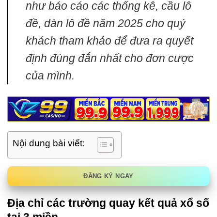
như báo cáo các thống kê, cầu lô
đề, dàn lô đề năm 2025 cho quý
khách tham khảo để đưa ra quyết
định đúng đắn nhất cho đơn cược
của mình.
Nội dung bài viết:
ĐĂNG KÝ NGAY
Địa chỉ các trường quay kết quả xổ số