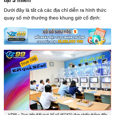
tại 3 miền
Dưới đây là tất cả các địa chỉ diễn ra hình thức
quay số mở thưởng theo khung giờ cố định:
VZ99 – Trực tiếp Kết quả Xổ số (KQXS) đưa chiến thắng đến