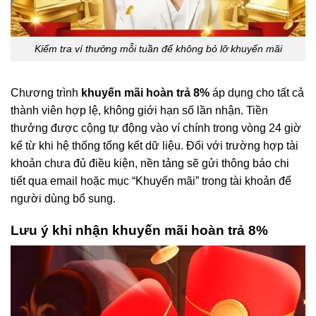
Kiểm tra ví thưởng mỗi tuần để không bỏ lỡ khuyến mãi
Chương trình
khuyến mãi hoàn trả 8%
áp dụng cho tất cả
thành viên hợp lệ, không giới hạn số lần nhận. Tiền
thưởng được cộng tự động vào ví chính trong vòng 24 giờ
kể từ khi hệ thống tổng kết dữ liệu. Đối với trường hợp tài
khoản chưa đủ điều kiện, nền tảng sẽ gửi thông báo chi
tiết qua email hoặc mục “Khuyến mãi” trong tài khoản để
người dùng bổ sung.
Lưu ý khi nhận khuyến mãi hoàn trả 8%