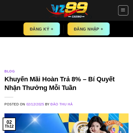
Skip
to
content
ĐĂNG KÝ +
ĐĂNG NHẬP +
BLOG
Khuyến Mãi Hoàn Trả 8% – Bí Quyết
Nhận Thưởng Mỗi Tuần
POSTED ON
02/12/2025
BY
ĐÀO THU HÀ
02
Th12