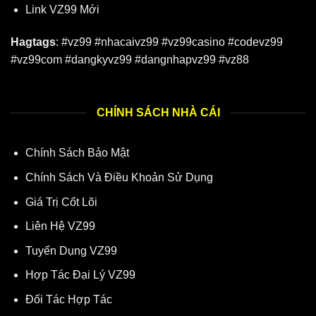
Link VZ99 Mới
Hagtags
: #vz99 #nhacaivz99 #vz99casino #codevz99
#vz99com #dangkyvz99 #dangnhapvz99 #vz88
CHÍNH SÁCH NHÀ CÁI
Chính Sách Bảo Mật
Chính Sách Và Điều Khoản Sử Dụng
Giá Trị Cốt Lõi
Liên Hệ VZ99
Tuyển Dụng VZ99
Hợp Tác Đại Lý VZ99
Đối Tác Hợp Tác