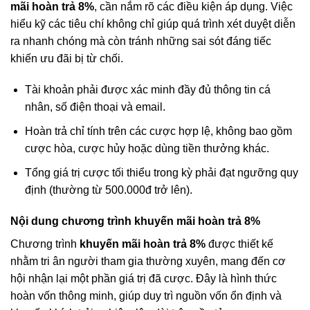
mãi hoàn trả 8%
, cần nắm rõ các điều kiện áp dụng. Việc
hiểu kỹ các tiêu chí không chỉ giúp quá trình xét duyệt diễn
ra nhanh chóng mà còn tránh những sai sót đáng tiếc
khiến ưu đãi bị từ chối.
Tài khoản phải được xác minh đầy đủ thông tin cá
nhân, số điện thoại và email.
Hoàn trả chỉ tính trên các cược hợp lệ, không bao gồm
cược hòa, cược hủy hoặc dùng tiền thưởng khác.
Tổng giá trị cược tối thiểu trong kỳ phải đạt ngưỡng quy
định (thường từ 500.000đ trở lên).
Nội dung chương trình khuyến mãi hoàn trả 8%
Chương trình
khuyến mãi hoàn trả 8%
được thiết kế
nhằm tri ân người tham gia thường xuyên, mang đến cơ
hội nhận lại một phần giá trị đã cược. Đây là hình thức
hoàn vốn thông minh, giúp duy trì nguồn vốn ổn định và