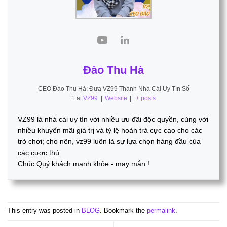
Đào Thu Hà
CEO Đào Thu Hà: Đưa VZ99 Thành Nhà Cái Uy Tín Số
1
at
VZ99
|
Website
|
+ posts
VZ99 là nhà cái uy tín với nhiều ưu đãi độc quyền, cùng với
nhiều khuyến mãi giá trị và tỷ lệ hoàn trả cực cao cho các
trò chơi; cho nên, vz99 luôn là sự lựa chọn hàng đầu của
các cược thủ.
Chúc Quý khách mạnh khỏe - may mắn !
This entry was posted in
BLOG
. Bookmark the
permalink
.