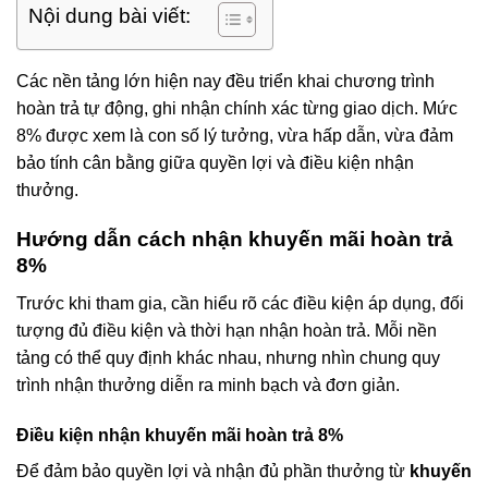
Nội dung bài viết:
Các nền tảng lớn hiện nay đều triển khai chương trình
hoàn trả tự động, ghi nhận chính xác từng giao dịch. Mức
8% được xem là con số lý tưởng, vừa hấp dẫn, vừa đảm
bảo tính cân bằng giữa quyền lợi và điều kiện nhận
thưởng.
Hướng dẫn cách nhận khuyến mãi hoàn trả
8%
Trước khi tham gia, cần hiểu rõ các điều kiện áp dụng, đối
tượng đủ điều kiện và thời hạn nhận hoàn trả. Mỗi nền
tảng có thể quy định khác nhau, nhưng nhìn chung quy
trình nhận thưởng diễn ra minh bạch và đơn giản.
Điều kiện nhận khuyến mãi hoàn trả 8%
Để đảm bảo quyền lợi và nhận đủ phần thưởng từ
khuyến