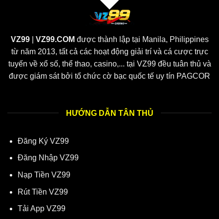
Khánh
Chuẩn,
30/4
Tăng
–
Tỷ
1/5
Lệ
2026:
Thắng
VZ99
|
VZ99.COM
được thành lập tại Manila, Philippines
Ưu
Nhanh
Đãi
từ năm 2013, tất cả các hoạt động giải trí và cá cược trực
Hấp
tuyến về xổ số, thể thao, casino,... tại VZ99 đều tuân thủ và
Dẫn
được giám sát bởi tổ chức cờ bạc quốc tế uy tín
PAGCOR
HƯỚNG DẪN TÂN THỦ
Đăng Ký VZ99
Đăng Nhập VZ99
Nạp Tiền VZ99
Rút Tiền VZ99
Tải App VZ99