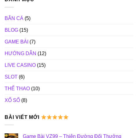
BẮN CÁ
(5)
BLOG
(15)
GAME BÀI
(7)
HƯỚNG DẪN
(12)
LIVE CASINO
(15)
SLOT
(6)
THỂ THAO
(10)
XỔ SỐ
(8)
BÀI VIẾT MỚI
Game Bài VZ99 – Thiên Đường Đổi Thưởng