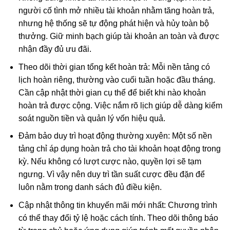
người cố tình mở nhiều tài khoản nhằm tăng hoàn trả,
nhưng hệ thống sẽ tự động phát hiện và hủy toàn bộ
thưởng. Giữ minh bạch giúp tài khoản an toàn và được
nhận đầy đủ ưu đãi.
Theo dõi thời gian tổng kết hoàn trả: Mỗi nền tảng có
lịch hoàn riêng, thường vào cuối tuần hoặc đầu tháng.
Cần cập nhật thời gian cụ thể để biết khi nào khoản
hoàn trả được cộng. Việc nắm rõ lịch giúp dễ dàng kiểm
soát nguồn tiền và quản lý vốn hiệu quả.
Đảm bảo duy trì hoạt động thường xuyên: Một số nền
tảng chỉ áp dụng hoàn trả cho tài khoản hoạt động trong
kỳ. Nếu không có lượt cược nào, quyền lợi sẽ tạm
ngưng. Vì vậy nên duy trì tần suất cược đều đặn để
luôn nằm trong danh sách đủ điều kiện.
Cập nhật thông tin khuyến mãi mới nhất: Chương trình
có thể thay đổi tỷ lệ hoặc cách tính. Theo dõi thông báo