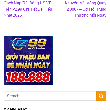
Cách Nạp/Rút Bằng USDT
Khuyến Mãi Vòng Quay
Trên VZ99 Chi Tiết Dễ Hiểu
2.888k – Cơ Hội Trúng
Nhất 2025
Thưởng Mỗi Ngày
DANH MỤC