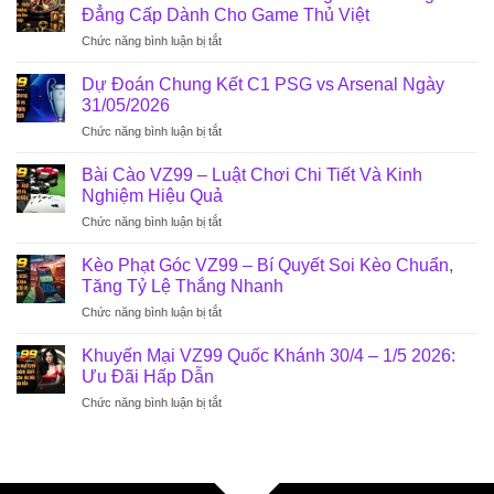
Đẳng Cấp Dành Cho Game Thủ Việt
ở
Chức năng bình luận bị tắt
Game
Bài
Dự Đoán Chung Kết C1 PSG vs Arsenal Ngày
VZ99
31/05/2026
–
ở
Chức năng bình luận bị tắt
Thiên
Dự
Đường
Đoán
Đổi
Bài Cào VZ99 – Luật Chơi Chi Tiết Và Kinh
Chung
Thưởng
Nghiệm Hiệu Quả
Kết
Đẳng
ở
Chức năng bình luận bị tắt
C1
Cấp
Bài
PSG
Dành
Cào
vs
Kèo Phạt Góc VZ99 – Bí Quyết Soi Kèo Chuẩn,
Cho
VZ99
Arsenal
Tăng Tỷ Lệ Thắng Nhanh
Game
–
Ngày
Thủ
ở
Chức năng bình luận bị tắt
Luật
31/05/2026
Việt
Kèo
Chơi
Phạt
Chi
Khuyến Mại VZ99 Quốc Khánh 30/4 – 1/5 2026:
Góc
Tiết
Ưu Đãi Hấp Dẫn
VZ99
Và
ở
Chức năng bình luận bị tắt
–
Kinh
Khuyến
Bí
Nghiệm
Mại
Quyết
Hiệu
VZ99
Soi
Quả
Quốc
Kèo