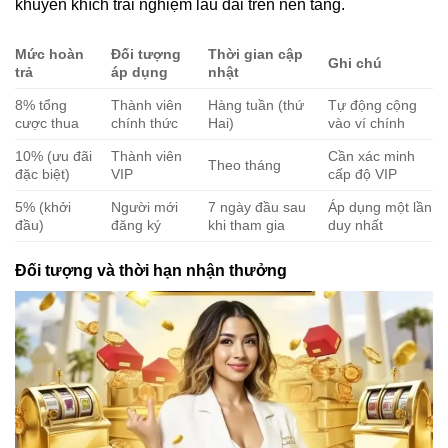
khuyến khích trải nghiệm lâu dài trên nền tảng.
Mức hoàn
Đối tượng
Thời gian cập
Ghi chú
trả
áp dụng
nhật
8% tổng
Thành viên
Hàng tuần (thứ
Tự động cộng
cược thua
chính thức
Hai)
vào ví chính
10% (ưu đãi
Thành viên
Cần xác minh
Theo tháng
đặc biệt)
VIP
cấp độ VIP
5% (khởi
Người mới
7 ngày đầu sau
Áp dụng một lần
đầu)
đăng ký
khi tham gia
duy nhất
Đối tượng và thời hạn nhận thưởng