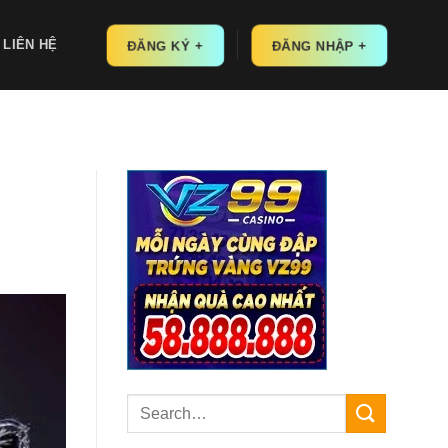
LIÊN HỆ
ĐĂNG KÝ +
ĐĂNG NHẬP +