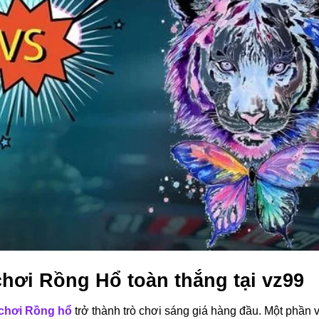
hơi Rồng Hổ toàn thắng tại vz99
 chơi Rồng hổ
trở thành trò chơi sáng giá hàng đầu. Một phần vì