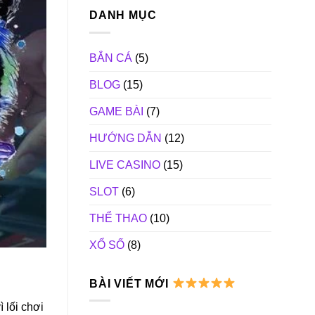
DANH MỤC
BẮN CÁ
(5)
BLOG
(15)
GAME BÀI
(7)
HƯỚNG DẪN
(12)
LIVE CASINO
(15)
SLOT
(6)
THỂ THAO
(10)
XỔ SỐ
(8)
BÀI VIẾT MỚI
 lối chơi