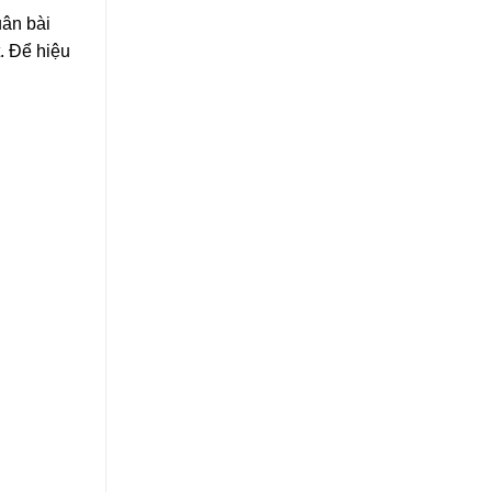
uân bài
. Để hiệu