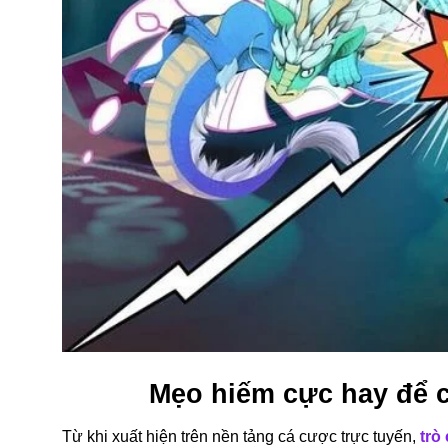
Mẹo hiếm cực hay để c
Từ khi xuất hiện trên nền tảng cá cược trực tuyến,
trò