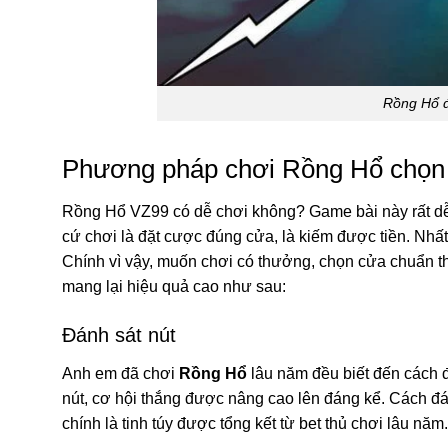
Rồng Hổ đ
Phương pháp chơi Rồng Hổ chọn 
Rồng Hổ VZ99 có dễ chơi không? Game bài này rất dễ c
cứ chơi là đặt cược đúng cửa, là kiếm được tiền. Nhấ
Chính vì vậy, muốn chơi có thưởng, chọn cửa chuẩn th
mang lại hiệu quả cao như sau:
Đánh sát nút
Anh em đã chơi
Rồng Hổ
lâu năm đều biết đến cách 
nút, cơ hội thắng được nâng cao lên đáng kể. Cách đá
chính là tinh túy được tổng kết từ bet thủ chơi lâu năm.