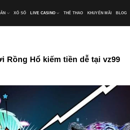
DẪN
XỔ SỐ
LIVE CASINO
THỂ THAO
KHUYẾN MÃI
BLOG
 Rồng Hổ kiếm tiền dễ tại vz99