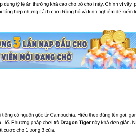
p dụng tỷ lệ ăn thưởng khá cao cho trò chơi này. Chính vì vậy,
ôi tổng hợp những cách chơi Rồng hổ và kinh nghiệm dễ kiếm t
nổi tiếng có nguồn gốc từ Campuchia. Hiểu theo đúng tên gọi, g
 và Hổ. Phương pháp chơi trò
Dragon Tiger
này khá đơn giản. 
ặt cược cho 1 trong 3 cửa.