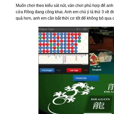
Muốn chơi theo kiểu sát nút, ván chơi phù hợp để anh 
cửa Rồng đang công khai. Anh em chú ý lá thứ 3 về đ
quả hơn, anh em cần bắt thời cơ tốt để không bỏ qua c