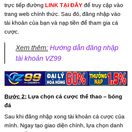
trực tiếp đường
LINK
TẠI ĐÂY
để truy cập vào
trang web chính thức. Sau đó, đăng nhập vào
tài khoản của bạn và nạp tiền để tham gia cá
cược.
Xem thêm:
Hướng dẫn đăng nhập
tài khoản VZ99
Bước 2:
Lựa chọn cá cược thể thao – bóng
đá
Sau khi đăng nhập xong tài khoản cá cược của
mình. Ngay tạo giao diện chính, lựa chọn danh