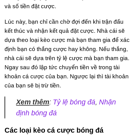
và số tiền đặt cược.
Lúc này, bạn chỉ cần chờ đợi đến khi trận đấu
kết thúc và nhận kết quả đặt cược. Nhà cái sẽ
dựa theo loại kèo cược mà bạn tham gia để xác
định bạn có thắng cược hay không. Nếu thắng,
nhà cái sẽ dựa trên tỷ lệ cược mà bạn tham gia.
Ngay sau đó lập tức chuyển tiền về trong tài
khoản cá cược của bạn. Ngược lại thì tài khoản
của bạn sẽ bị trừ tiền.
Xem thêm
:
Tỷ lệ bóng đá
,
Nhận
định bóng đá
Các loại kèo cá cược bóng đá