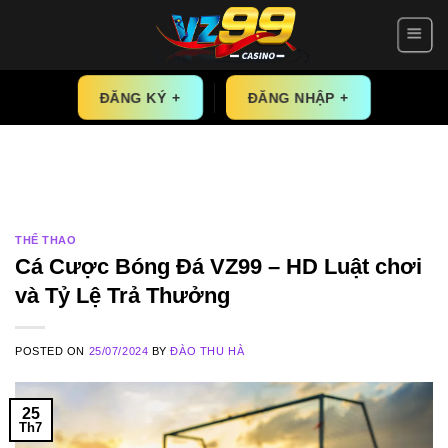
Skip
to
content
ĐĂNG KÝ +
ĐĂNG NHẬP +
THỂ THAO
Cá Cược Bóng Đá VZ99 – HD Luật chơi
và Tỷ Lệ Trả Thưởng
POSTED ON
25/07/2024
BY
ĐÀO THU HÀ
25
Th7