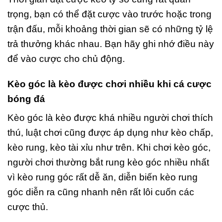
trọng, bạn có thể đặt cược vào trước hoặc trong
trận đấu, mỗi khoảng thời gian sẽ có những tỷ lệ
trả thưởng khác nhau. Bạn hãy ghi nhớ điều này
để vào cược cho chủ động.
Kèo góc là kèo được chơi nhiều khi cá cược
bóng đá
Kèo góc là kèo được khá nhiều người chơi thích
thú, luật chơi cũng được áp dụng như kèo chấp,
kèo rung, kèo tài xỉu như trên. Khi chơi kèo góc,
người chơi thường bắt rung kèo góc nhiều nhất
vì kèo rung góc rất dễ ăn, diễn biến kèo rung
góc diễn ra cũng nhanh nên rất lôi cuốn các
cược thủ.