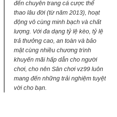
đến chuyên trang cá cược thể
thao lâu đời (từ năm 2013), hoạt
động vô cùng minh bạch và chất
lượng. Với đa dạng tỷ lệ kèo, tỷ lệ
trả thưởng cao, an toàn và bảo
mật cùng nhiều chương trình
khuyến mãi hấp dẫn cho người
chơi, cho nên Sân chơi vz99 luôn
mang đến những trải nghiệm tuyệt
vời cho bạn.