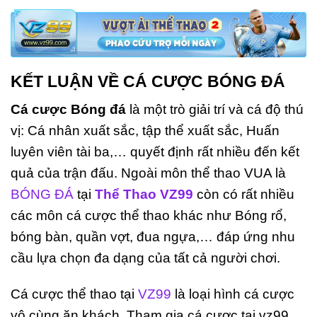
KẾT LUẬN VỀ CÁ CƯỢC BÓNG ĐÁ
Cá cược Bóng đá
là một trò giải trí và cá độ thú
vị: Cá nhân xuất sắc, tập thể xuất sắc, Huấn
luyên viên tài ba,… quyết định rất nhiều đến kết
quả của trận đấu. Ngoài môn thể thao VUA là
BÓNG ĐÁ
tại
Thể Thao VZ99
còn có rất nhiều
các môn cá cược thể thao khác như Bóng rổ,
bóng bàn, quần vợt, đua ngựa,… đáp ứng nhu
cầu lựa chọn đa dạng của tất cả người chơi.
Cá cược thể thao tại
VZ99
là loại hình cá cược
vô cùng ăn khách. Tham gia cá cược tại vz99,