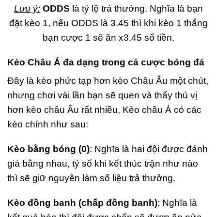
Lưu ý:
ODDS
là tỷ lệ trả thưởng. Nghĩa là bạn
đặt kèo 1, nếu ODDS là 3.45 thì khi kèo 1 thắng
bạn cược 1 sẽ ăn x3.45 số tiền.
Kèo Châu Á đa dạng trong cá cược bóng đá
Đây là kèo phức tạp hơn kèo Châu Âu một chút,
nhưng chơi vài lần bạn sẽ quen và thấy thú vị
hơn kèo châu Âu rất nhiều, Kèo châu Á có các
kèo chính như sau:
Kèo bằng bóng (0)
: Nghĩa là hai đội được đánh
giá bằng nhau, tỷ số khi kết thúc trận như nào
thì sẽ giữ nguyên làm số liệu trả thưởng.
Kèo đồng banh (chấp đồng banh)
: Nghĩa là