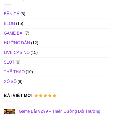
BẮN CÁ
(5)
BLOG
(15)
GAME BÀI
(7)
HƯỚNG DẪN
(12)
LIVE CASINO
(15)
SLOT
(6)
THỂ THAO
(10)
XỔ SỐ
(8)
BÀI VIẾT MỚI
Game Bài VZ99 – Thiên Đường Đổi Thưởng