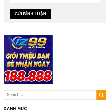
DANH MỤC