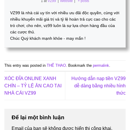
1
at
VZ99
|
Website
|
+ posts
VZ99 là nhà cái uy tín với nhiều ưu đãi độc quyền, cùng với
nhiều khuyến mãi giá trị và tỷ lệ hoàn trả cực cao cho các
trò chơi; cho nên, vz99 luôn là sự lựa chọn hàng đầu của
các cược thủ.
Chúc Quý khách mạnh khỏe - may mắn !
This entry was posted in
THỂ THAO
. Bookmark the
permalink
.
XÓC ĐĨA ONLINE XANH
Hướng dẫn nạp tiền VZ99
CHÍN – TỶ LỆ ĂN CAO TẠI
dễ dàng bằng nhiều hình
NHÀ CÁI VZ99
thức
Để lại một bình luận
Email của bạn sẽ không được hiển thị công khai.