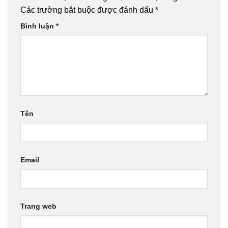
Các trường bắt buộc được đánh dấu
*
Bình luận
*
Tên
Email
Trang web